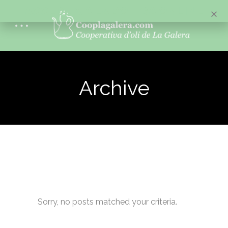
ACCEDEIX A LA BOTIGA ONLINE
Archive
Sorry, no posts matched your criteria.