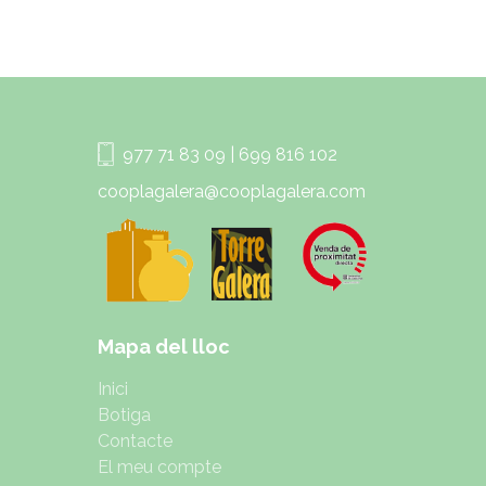
977 71 83 09 | 699 816 102
cooplagalera@cooplagalera.com
Mapa del lloc
Inici
Botiga
Contacte
El meu compte