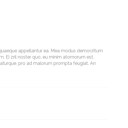
epe quaeque appellantur ea. Mea modus democritum
am. Ei zril noster quo, eu minim atomorum est.
udaturque, pro ad malorum prompta feugiat. An