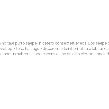
 vim no tale purto saepe, in cetero consectetuer eos. Eos sa
t oportere. Ea augue discere inciderint pri, at tale labitur e
Has sanctus habemus adolescens et, ne pri clita eirmod concl